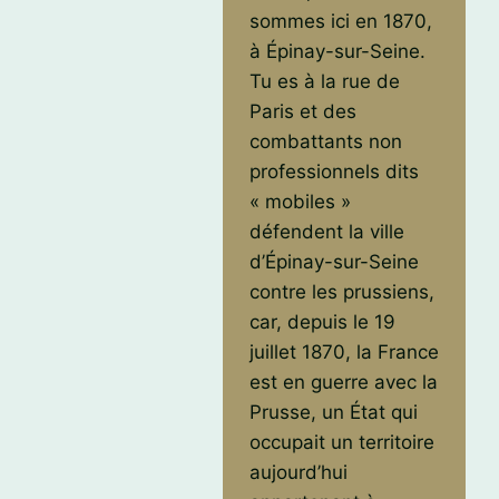
sommes ici en 1870,
à Épinay-sur-Seine.
Tu es à la rue de
Paris et des
combattants non
professionnels dits
« mobiles »
défendent la ville
d’Épinay-sur-Seine
contre les prussiens,
car, depuis le 19
juillet 1870, la France
est en guerre avec la
Prusse, un État qui
occupait un territoire
aujourd’hui