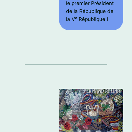
le premier Président
de la République de
la V
ᵉ
République !