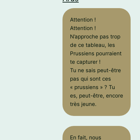
Attention !
Attention !
N’approche pas trop
de ce tableau, les
Prussiens pourraient
te capturer !
Tu ne sais peut-être
pas qui sont ces
« prussiens » ? Tu
es, peut-être, encore
très jeune.
En fait, nous