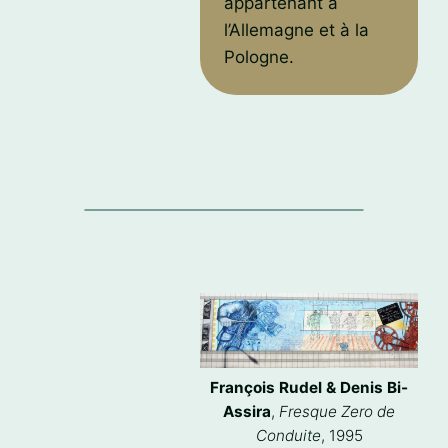
appartenant à
l’Allemagne et à la
Pologne.
François Rudel & Denis Bi-
Assira
,
Fresque Zero de
Conduite
, 1995