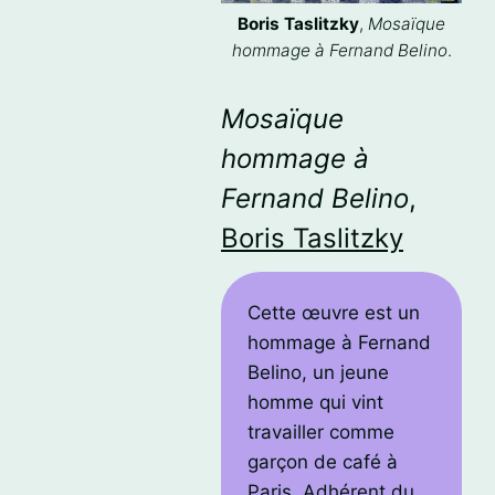
Boris Taslitzky
,
Mosaïque
hommage à Fernand Belino
.
Mosaïque
hommage à
Fernand Belino
,
Boris Taslitzky
Cette œuvre est un
hommage à Fernand
Belino, un jeune
homme qui vint
travailler comme
garçon de café à
Paris. Adhérent du