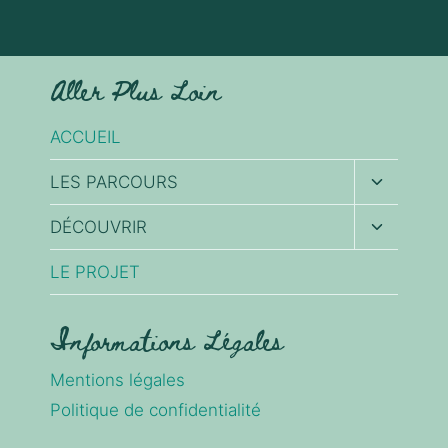
Aller Plus Loin
ACCUEIL
Ouvrir/fe
LES PARCOURS
le
menu
Ouvrir/fe
DÉCOUVRIR
enfant
le
menu
LE PROJET
enfant
Informations Légales
Mentions légales
Politique de confidentialité