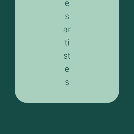
e
s
ar
ti
st
e
s